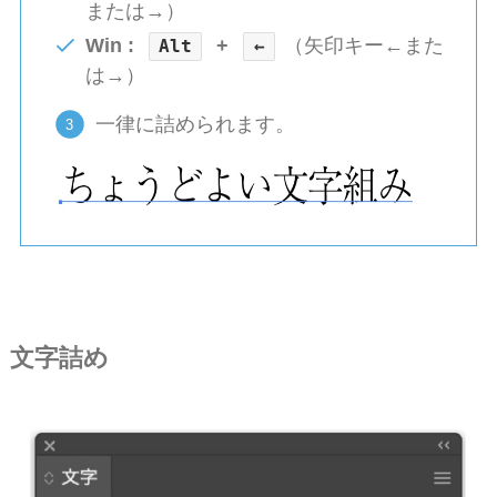
または→）
Win :
+
（矢印キー←また
Alt
←
は→）
一律に詰められます。
文字詰め