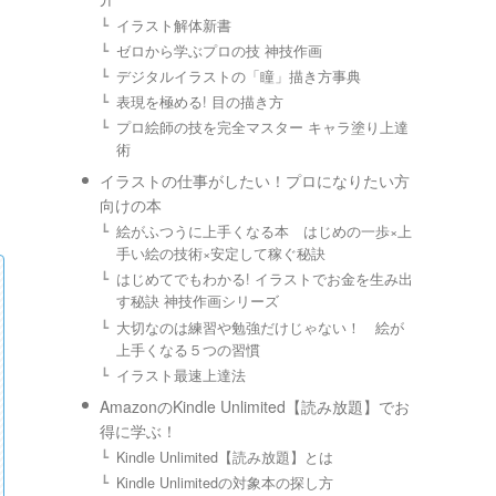
イラスト解体新書
ゼロから学ぶプロの技 神技作画
デジタルイラストの「瞳」描き方事典
表現を極める! 目の描き方
プロ絵師の技を完全マスター キャラ塗り上達
術
イラストの仕事がしたい！プロになりたい方
向けの本
絵がふつうに上手くなる本 はじめの一歩×上
手い絵の技術×安定して稼ぐ秘訣
はじめてでもわかる! イラストでお金を生み出
す秘訣 神技作画シリーズ
大切なのは練習や勉強だけじゃない！ 絵が
上手くなる５つの習慣
イラスト最速上達法
AmazonのKindle Unlimited【読み放題】でお
得に学ぶ！
Kindle Unlimited【読み放題】とは
Kindle Unlimitedの対象本の探し方